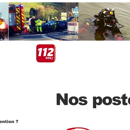
dations?
Besoin d'aide urgente?
z l'application
Appelez le 112 ou utilisez l'appli
Nos post
ention ?