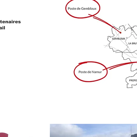
rtenaires
ail