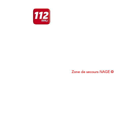
APPELEZ TOUJOURS LE 112 LORSQU’UNE
PERSONNE EST EN DANGER OU
LORSQU'’IL Y A UN RISQUE D’INCENDIE
Zone de secours NAGE © 2